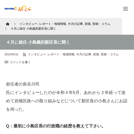
Home
インタビュー
,
レポート・地域情報
,
今月の記事
,
岩槻
,
投稿・コラム
４月に就任 小島義則新区長に聞く
４月に就任 小島義則新区長に聞く
2024/6/11
インタビュー
,
レポート・地域情報
,
今月の記事
,
岩槻
,
投稿・コラム
コメントを書く
前任者の長谷川司
氏にインタビューしたのが令和４年5月、あれから２年経って改
めて岩槻区政への取り組みなどについて新区長の小島さんにお話
を伺った。
Q：最初に小島区長の行政職の経歴を教えて下さい。