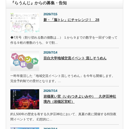
『らうんじ』からの募集・告知
2026/7/15
新・「脳トレ」にチャレンジ！ 28
◆7月号（割り切れる数の個数は…） １から９までの数字を一回ずつ使って
作る９桁の整数のうち、９で割…
2026/7/14
目白大学地域交流イベント 流しそうめん
一昨年復活した「地域交流イベント流しそうめん」を今年も開催します。
完全予約制での受付となります。…
2026/7/14
岩槻夜い宮（いわつきよいみや） 久伊豆神社
境内（岩槻区宮町）
約1,500年の歴史を有する久伊豆神社において、真夏の夜に開催する特別夜
間イベントです。 幻想的に…