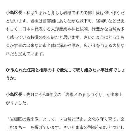
小島区長
：私は生まれも育ちも岩槻ですので郷土愛は強いほうだ
と思います。岩槻は首都圏にありながら城下町、宿場町など歴史
も古く、日本を代表する人形産業や神社仏閣、緑豊かな自然も多
く残っている特徴のある街だと思います。さいたま市にとっても
欠かす事の出来ない市全体に深みや厚み、広がりを与える大切な
区だと捉えています。
Q:限られた任期と権限の中で優先して取り組みたい事は何でしょ
うか。
小島区長
：先月に令和6年度の「岩槻区のまちづくり」が出来上
がりました。
「岩槻区の将来像」として、～自然と歴史、文化を守り育て、楽
しむまち～ を掲げています。さいたま市の副都心のひとつとし