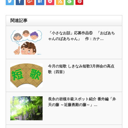
関連記事
「小さなお話」応募作品⑥ 「おばあち
ゃんのばあちゃん」 作：カナ…
今月の短歌 しきなみ短歌3月例会の高点
歌（四首）
長永の岩槻Ｂ級スポット紹介 番外編「弁
天の藤 ～近藤勇殿の藤～」…