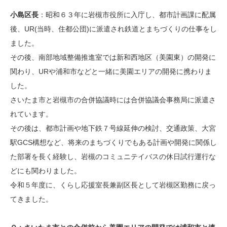
小島区長
：昭和６３年に岩槻市役所に入庁し、都市計画課に配属
後、UR(当時、住都公団)に派遣され鉄道とまちづくりの仕事をし
ました。
その後、南部地域整備推進室では新和西地区（美園東）の開発に
関わり、URや浦和市などと一緒に美園エリアの開発に携わりま
した。
さいたま市と岩槻市の合併協議時には合併協議会事務局に派遣さ
れています。
その後は、都市計画や地下鉄７号線延伸の検討、交通政策、大宮
駅GCS構想など、将来のまちづくりでもある計画や開発に関係し
た部署を長く経験し、岩槻のコミュニテイバスの休日試行運行な
どにも関わりました。
令和５年度に、くらし応援室長兼副区長として岩槻区勤務に戻っ
てきました。