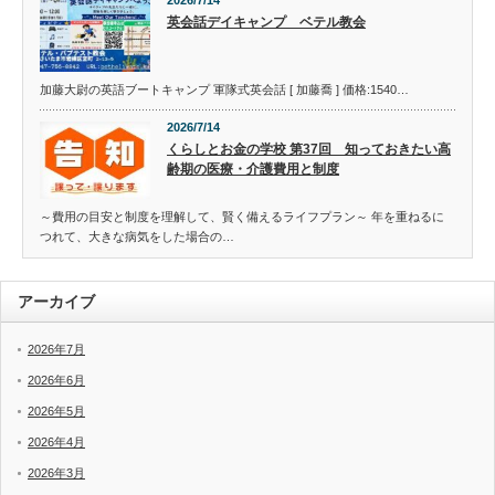
2026/7/14
英会話デイキャンプ ベテル教会
加藤大尉の英語ブートキャンプ 軍隊式英会話 [ 加藤喬 ] 価格:1540…
2026/7/14
くらしとお金の学校 第37回 知っておきたい高
齢期の医療・介護費用と制度
～費用の目安と制度を理解して、賢く備えるライフプラン～ 年を重ねるに
つれて、大きな病気をした場合の…
アーカイブ
2026年7月
2026年6月
2026年5月
2026年4月
2026年3月