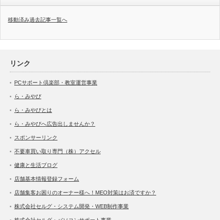
移動済み過去記事一覧へ
リンク
PCサポート倶楽部・教室運営事業
ら・みやび
ら・みやびとは
ら・みやびへ広告出しませんか？
スポンサーリンク
不要車買い取り専門（株）アクセル
健康と生活ブログ
店舗基本情報登録フォーム
店舗集客お困りのオーナー様へ！MEO対策はお済ですか？
株式会社セルグ・システム開発・WEB制作事業
株式会社セルグ・パソコンサポート事業