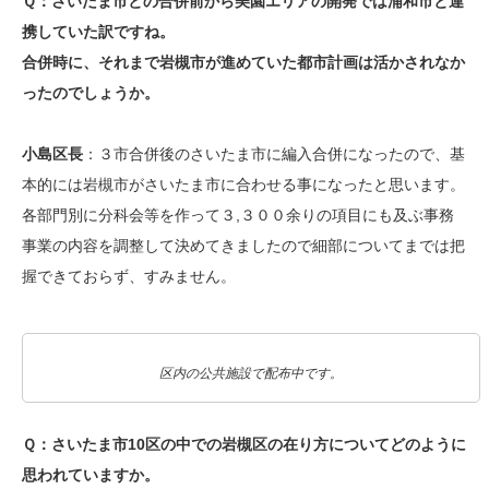
Ｑ：さいたま市との合併前から美園エリアの開発では浦和市と連
携していた訳ですね。
合併時に、それまで岩槻市が進めていた都市計画は活かされなか
ったのでしょうか。
小島区長
：３市合併後のさいたま市に編入合併になったので、基
本的には岩槻市がさいたま市に合わせる事になったと思います。
各部門別に分科会等を作って３,３００余りの項目にも及ぶ事務
事業の内容を調整して決めてきましたので細部についてまでは把
握できておらず、すみません。
区内の公共施設で配布中です。
Ｑ：さいたま市10区の中での岩槻区の在り方についてどのように
思われていますか。