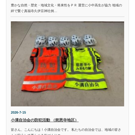
豊かな自然・歴史・地域文化・将来性をＰＲ 運営に小中高生が協力 地域の
絆で繋ぐ真福寺久伊豆神社例…
2026-7-15
小溝自治会の防犯活動 （慈恩寺地区）
皆さん、こんにちは！小溝自治会です。 私たちの自治会では、地域の皆さ