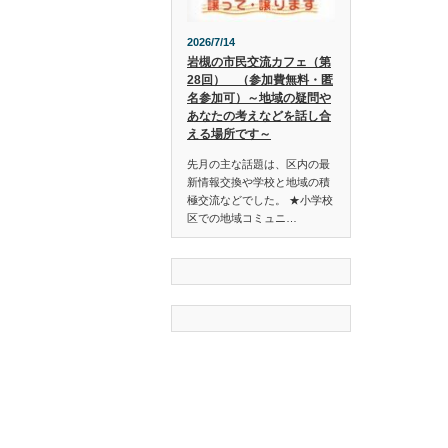
2026/7/14
岩槻の市民交流カフェ（第
28回） （参加費無料・匿
名参加可）～地域の疑問や
あなたの考えなどを話し合
える場所です～
先月の主な話題は、区内の最
新情報交換や学校と地域の積
極交流などでした。 ★小学校
区での地域コミュニ…