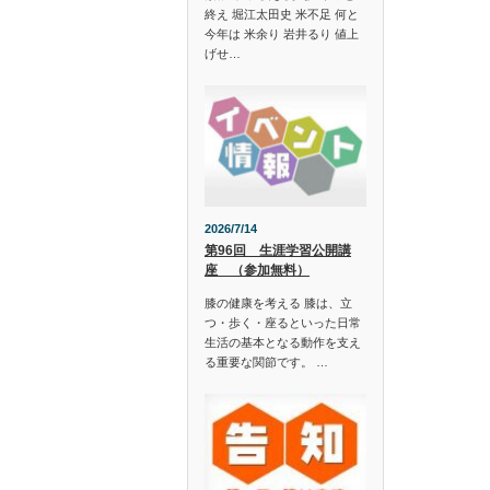
終え 堀江太田史 米不足 何と
今年は 米余り 岩井るり 値上
げせ…
2026/7/14
第96回 生涯学習公開講
座 （参加無料）
膝の健康を考える 膝は、立
つ・歩く・座るといった日常
生活の基本となる動作を支え
る重要な関節です。 …