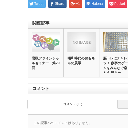
Tweet
Share
+1
Hatena
Pocket
関連記事
岩槻ファインシャ
昭和時代のおもち
脳トレにチャレ
ルセミナー 第29
ゃの展示
ジ！ 数字のゲー
回
ムをみんなで楽
もう 簡単か
な？…
コメント
コメント ( 0 )
この記事へのコメントはありません。