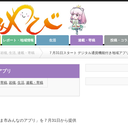
レポート・地域情報
生活
連載・寄稿
投稿・コラ
岩槻
,
生活
,
連載・寄稿
７月31日スタート デジタル通貨機能付き地域アプ
アプリ
,
寄稿
,
岩槻
,
生活
,
連載・寄稿
ま市みんなのアプリ」を７月31日から提供