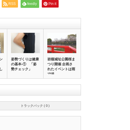
RSS
feedly
Pin it
ン
姿勢づくりは健康
岩槻城址公園桜ま
の基本-① 「姿
つり開催 企画さ
し
勢チェック」
れたイベントは雨
で涙
トラックバック ( 0 )