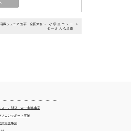
 岩槻ジュニア 連覇 全国大会へ 小 学 生 バ レ ー
ボ ー ル 大 会連覇
システム開発・WEB制作事業
パソコンサポート事業
営業支援事業
とは