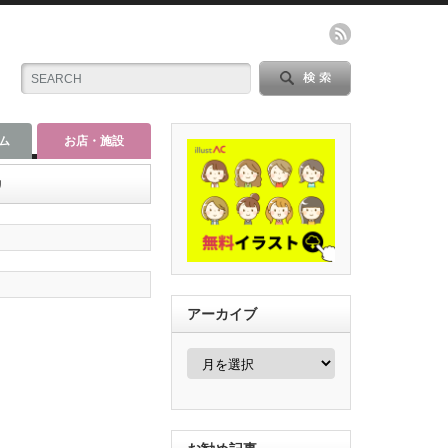
ム
お店・施設
リ
アーカイブ
ア
ー
カ
イ
ブ