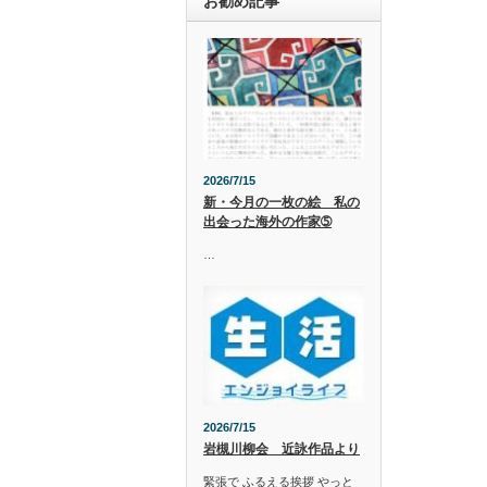
お勧め記事
2026/7/15
新・今月の一枚の絵 私の
出会った海外の作家➄
…
2026/7/15
岩槻川柳会 近詠作品より
緊張で ふるえる挨拶 やっと