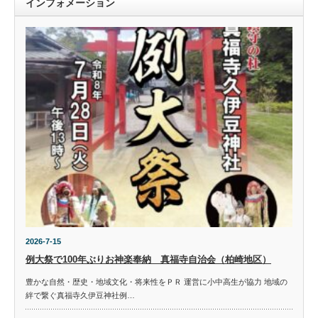
インフォメーション
2026-7-15
例大祭で100年ぶりお神楽奉納 真福寺自治会（柏崎地区）
豊かな自然・歴史・地域文化・将来性をＰＲ 運営に小中高生が協力 地域の
絆で繋ぐ真福寺久伊豆神社例…