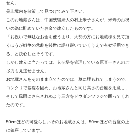
せん。
是非境内を散策して見つけてみて下さい。
このお地蔵さんは、中国残留婦人の村上米子さんが、米寿のお祝
いの為に貯めていたお金で建立したものです。
「お祝いで無駄なお金を使うより、大勢の方にお地蔵様を見て頂
くほうが戦争の悲劇を後世に語り継いでいくうえで有効活用でき
る」と決心したそうです。
しかし建立に当たっては、玄奘塔を管理している原直一さんのご
尽力も見逃せません。
お地蔵さんをそのまま立てたのでは、草に埋もれてしまうので、
コンクリで基礎を固め、お地蔵さんと同じ高さの台座を用意し、
そして風雨にさらされぬよう三方をドウダンツツジで囲ってくれ
たのです。
50cmほどの可愛らしいそのお地蔵さんは、50cmほどの台座の上
に鎮座しています。