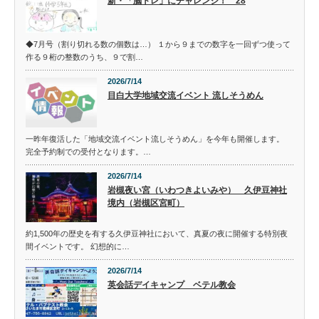
新・「脳トレ」にチャレンジ！ 28
◆7月号（割り切れる数の個数は…） １から９までの数字を一回ずつ使って
作る９桁の整数のうち、９で割…
2026/7/14
目白大学地域交流イベント 流しそうめん
一昨年復活した「地域交流イベント流しそうめん」を今年も開催します。
完全予約制での受付となります。…
2026/7/14
岩槻夜い宮（いわつきよいみや） 久伊豆神社
境内（岩槻区宮町）
約1,500年の歴史を有する久伊豆神社において、真夏の夜に開催する特別夜
間イベントです。 幻想的に…
2026/7/14
英会話デイキャンプ ベテル教会