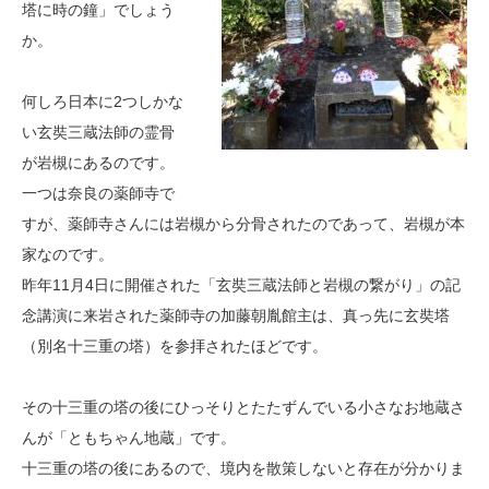
塔に時の鐘」でしょう
か。
何しろ日本に2つしかな
い玄奘三蔵法師の霊骨
が岩槻にあるのです。
一つは奈良の薬師寺で
すが、薬師寺さんには岩槻から分骨されたのであって、岩槻が本
家なのです。
昨年11月4日に開催された「玄奘三蔵法師と岩槻の繋がり」の記
念講演に来岩された薬師寺の加藤朝胤館主は、真っ先に玄奘塔
（別名十三重の塔）を参拝されたほどです。
その十三重の塔の後にひっそりとたたずんでいる小さなお地蔵さ
んが「ともちゃん地蔵」です。
十三重の塔の後にあるので、境内を散策しないと存在が分かりま