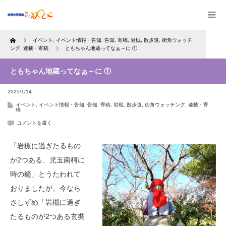
Home
イベント
,
イベント情報・告知
,
告知
,
寄稿
,
岩槻
,
散歩道
,
街角ウォッチ
ング
,
連載・寄稿
ともちゃん地蔵ってなぁ～に ①
ともちゃん地蔵ってなぁ～に ①
2025/1/14
イベント
,
イベント情報・告知
,
告知
,
寄稿
,
岩槻
,
散歩道
,
街角ウォッチング
,
連載・寄
稿
コメントを書く
「岩槻に過ぎたるもの
が2つある、児玉南柯に
時の鐘」とうたわれて
おりましたが、今なら
さしずめ「岩槻に過ぎ
たるものが2つある玄奘