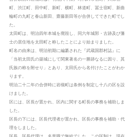
町、渋江町、田中町、新町、横町、林道町、冨士宿町、新曲
輪町の九町と春山新田、齋藤新田等が合併してできた町でし
た。
太田町は、明治四年本城を廃毀し、同六年城郭・古跡及び藩
士の居住地を太田町と称したことにより始まりました。
町名の由来は、明治初期に編纂された『武蔵国郡村誌』に
「当初太田氏の築城にして関東著名の一勝跡なるに因り、其
氏族の称を附せり」とあり、太田氏から名付けたことがわか
ります。
明治二十二年の合併時に岩槻町は条例を制定し十八の区を設
けました。
区には、区長が置かれ、区内に関する町長の事務を補助しま
した。
区長の下には、区長代理者が置かれ、区長の事務を補助・代
理をしました。
区長、区長代理は、名誉職で無給でした。この区制は、現在