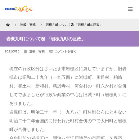
Home
連載・寄稿
岩槻九町について㉚ 「岩槻九町の区政」
岩槻九町について㉚ 「岩槻九町の区政」
2021/3/10
連載・寄稿
コメントを書く
現在の行政区分はさいたま市岩槻区に属していますが、旧岩
槻市は昭和二十九年（一九五四）に岩槻町、川通村、柏崎
村、和土村、新和村、慈恩寺村、河合村の一町六か村が合併
してできましたが行政や商業の中心は旧城下町（岩槻町）に
ありました。
岩槻町は、明治二十一年（一九八八）町村制公布にともない
明治二十二年全国的に行われた町村合併の中で太田町と岩槻
町が合併しました。
合併以前の岩槻町は、明治八年江戸時代の市宿町、久保宿