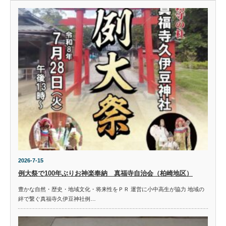
2026-7-15
例大祭で100年ぶりお神楽奉納 真福寺自治会（柏崎地区）
豊かな自然・歴史・地域文化・将来性をＰＲ 運営に小中高生が協力 地域の
絆で繋ぐ真福寺久伊豆神社例…