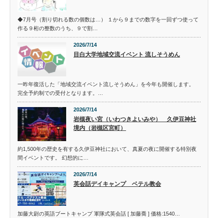
◆7月号（割り切れる数の個数は…） １から９までの数字を一回ずつ使って
作る９桁の整数のうち、９で割…
2026/7/14
目白大学地域交流イベント 流しそうめん
一昨年復活した「地域交流イベント流しそうめん」を今年も開催します。
完全予約制での受付となります。…
2026/7/14
岩槻夜い宮（いわつきよいみや） 久伊豆神社
境内（岩槻区宮町）
約1,500年の歴史を有する久伊豆神社において、真夏の夜に開催する特別夜
間イベントです。 幻想的に…
2026/7/14
英会話デイキャンプ ベテル教会
加藤大尉の英語ブートキャンプ 軍隊式英会話 [ 加藤喬 ] 価格:1540…