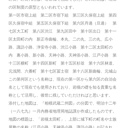
の区制度の原型ともいわれています。
第一区市宿上組 第二区市宿下組 第三区久保宿上組 第四
区久保宿中組 第五区久保宿下組 第六区丹過（旦過） 第
七区大工町 第八区渋江 第九区田中 第十区出口 第十一
区太田町の内 新正寺曲輪、本丸、二の丸、三の丸、広小
路、諏訪小路、浄安寺小路、渋江小路 第十二区太田町の
内 裏小路、新小路、天神小路、天神添小路、江戸小路 第
十三区横町 第十四区新町 第十五区杉並 第十六区林道、
元浅間、六番町 第十七区冨士宿 第十八区新曲輪、元城山
この第何区という名称は、現在の第一区から第六区の自治会
名として現在でも使用されており、岩槻の礎を知る貴重な名
称として活用し、後世に残していただければと思います。
添付した地図は、『相模武蔵二州図』の分図で、明治十二年
（一八七九）一月内務省地理局地誌課か作成したものです。
地図の標題は、「岩槻太田町」、上部に城下町の町名や士族
屋敷の名称（江戸小路、天神添小路、諏訪小路）が記され、