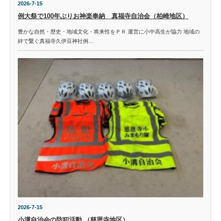
2026-7-15
例大祭で100年ぶりお神楽奉納 真福寺自治会（柏崎地区）
豊かな自然・歴史・地域文化・将来性をＰＲ 運営に小中高生が協力 地域の
絆で繋ぐ真福寺久伊豆神社例…
2026-7-15
小溝自治会の防犯活動 （慈恩寺地区）