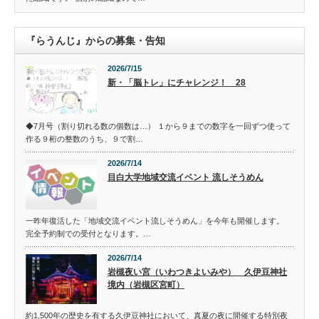
『らうんじ』からの募集・告知
2026/7/15
新・「脳トレ」にチャレンジ！ 28
◆7月号（割り切れる数の個数は…） １から９までの数字を一回ずつ使って
作る９桁の整数のうち、９で割…
2026/7/14
目白大学地域交流イベント 流しそうめん
一昨年復活した「地域交流イベント流しそうめん」を今年も開催します。
完全予約制での受付となります。…
2026/7/14
岩槻夜い宮（いわつきよいみや） 久伊豆神社
境内（岩槻区宮町）
約1,500年の歴史を有する久伊豆神社において、真夏の夜に開催する特別夜