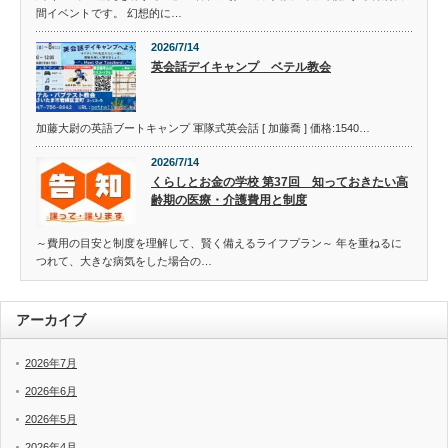
間イベントです。 幻想的に…
2026/7/14
英会話デイキャンプ ベテル教会
加藤大尉の英語ブートキャンプ 軍隊式英会話 [ 加藤喬 ] 価格:1540…
2026/7/14
くらしとお金の学校 第37回 知っておきたい高
齢期の医療・介護費用と制度
～費用の目安と制度を理解して、賢く備えるライフプラン～ 年を重ねるに
つれて、大きな病気をした場合の…
アーカイブ
2026年7月
2026年6月
2026年5月
2026年4月