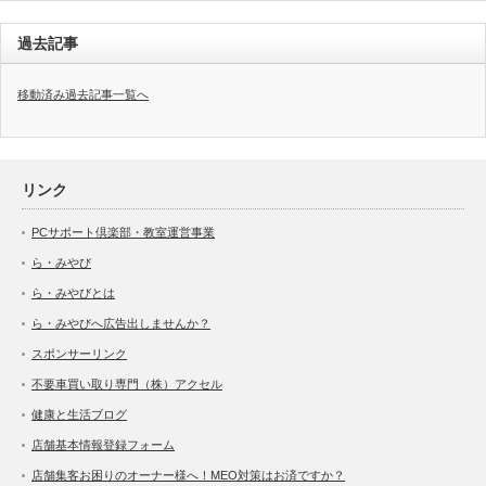
過去記事
移動済み過去記事一覧へ
リンク
PCサポート倶楽部・教室運営事業
ら・みやび
ら・みやびとは
ら・みやびへ広告出しませんか？
スポンサーリンク
不要車買い取り専門（株）アクセル
健康と生活ブログ
店舗基本情報登録フォーム
店舗集客お困りのオーナー様へ！MEO対策はお済ですか？