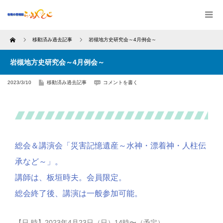
Home
移動済み過去記事
岩槻地方史研究会～4月例会～
岩槻地方史研究会～4月例会～
2023/3/10
移動済み過去記事
コメントを書く
総会＆講演会「災害記憶遺産～水神・漂着神・人柱伝
承など～」。
講師は、板垣時夫。会員限定。
総会終了後、講演は一般参加可能。
【日 時】2023年4月23日（日）14時〜（予定）