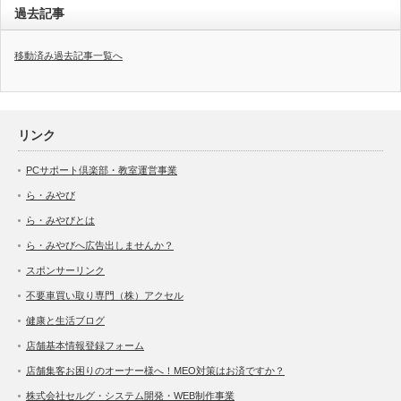
過去記事
移動済み過去記事一覧へ
リンク
PCサポート倶楽部・教室運営事業
ら・みやび
ら・みやびとは
ら・みやびへ広告出しませんか？
スポンサーリンク
不要車買い取り専門（株）アクセル
健康と生活ブログ
店舗基本情報登録フォーム
店舗集客お困りのオーナー様へ！MEO対策はお済ですか？
株式会社セルグ・システム開発・WEB制作事業