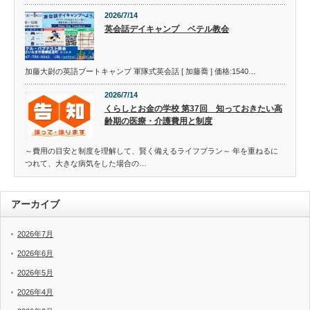
2026/7/14
英会話デイキャンプ ベテル教会
加藤大尉の英語ブートキャンプ 軍隊式英会話 [ 加藤喬 ] 価格:1540…
2026/7/14
くらしとお金の学校 第37回 知っておきたい高
齢期の医療・介護費用と制度
～費用の目安と制度を理解して、賢く備えるライフプラン～ 年を重ねるに
つれて、大きな病気をした場合の…
アーカイブ
2026年7月
2026年6月
2026年5月
2026年4月