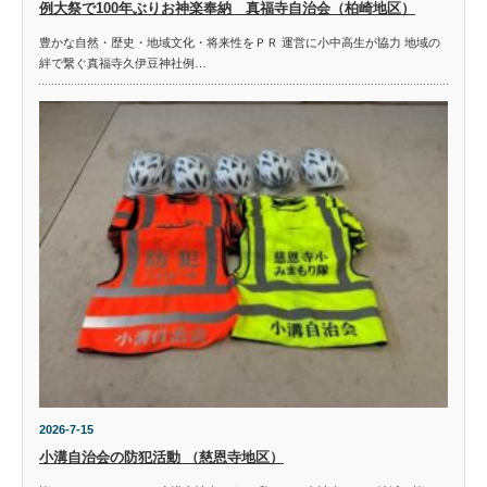
例大祭で100年ぶりお神楽奉納 真福寺自治会（柏崎地区）
豊かな自然・歴史・地域文化・将来性をＰＲ 運営に小中高生が協力 地域の
絆で繋ぐ真福寺久伊豆神社例…
2026-7-15
小溝自治会の防犯活動 （慈恩寺地区）