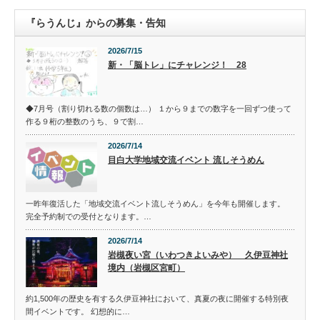
『らうんじ』からの募集・告知
2026/7/15
新・「脳トレ」にチャレンジ！ 28
◆7月号（割り切れる数の個数は…） １から９までの数字を一回ずつ使って
作る９桁の整数のうち、９で割…
2026/7/14
目白大学地域交流イベント 流しそうめん
一昨年復活した「地域交流イベント流しそうめん」を今年も開催します。
完全予約制での受付となります。…
2026/7/14
岩槻夜い宮（いわつきよいみや） 久伊豆神社
境内（岩槻区宮町）
約1,500年の歴史を有する久伊豆神社において、真夏の夜に開催する特別夜
間イベントです。 幻想的に…