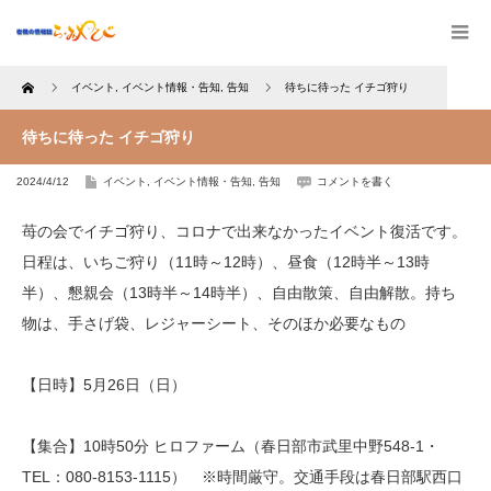
Home
イベント
,
イベント情報・告知
,
告知
待ちに待った イチゴ狩り
待ちに待った イチゴ狩り
2024/4/12
イベント
,
イベント情報・告知
,
告知
コメントを書く
苺の会でイチゴ狩り、コロナで出来なかったイベント復活です。
日程は、いちご狩り（11時～12時）、昼食（12時半～13時
半）、懇親会（13時半～14時半）、自由散策、自由解散。持ち
物は、手さげ袋、レジャーシート、そのほか必要なもの
【日時】5月26日（日）
【集合】10時50分 ヒロファーム（春日部市武里中野548-1・
TEL：080-8153-1115） ※時間厳守。交通手段は春日部駅西口