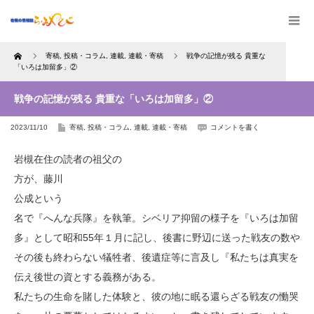
Home
寄稿
,
投稿・コラム
,
連載
,
連載・寄稿
戦争の記憶が残る 貴重な
「いろは加留多」②
戦争の記憶が残る 貴重な「いろは加留多」②
2023/11/10
寄稿
,
投稿・コラム
,
連載
,
連載・寄稿
コメントを書く
岩槻在住の読者の祖父の
方が、藤川
公成という
名で『へんな兵隊』を執筆。シベリア抑留の様子を『いろは加留
多』として昭和55年１月に記し、後書に野辺に送った戦友の数や
その後も終わらない犠牲者、後遺症等に言及し『私たちは真実を
伝え後世の資とする義務がある。
私たちの生命を賭した体験と、彼の地に眠る還らざる戦友の慟哭