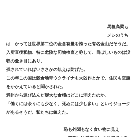
馬糧高梁も
メシのうち
は かっては世界第二位の金含有量を誇った有名金山だそうだ。
入所直後私物、特に危険な刃物検査と称して、目ぼしいものは没
収の憂き目にあり。
残されていればいささかの飢えは防げた。
この年この国は穀倉地帯ウクライナも大凶作とかで、住民も空腹
をかかえていると聞かされた。
満州から運び込んだ膨大な食糧はどこに消えたのか。
「働くには余りにも少なく、死ぬには少し多い」というジョーク
があるそうだ。私たちは飢えた。
恥も外聞もなく食い物に見え