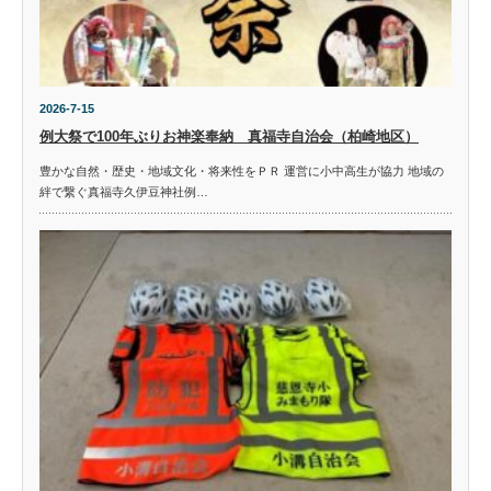
2026-7-15
例大祭で100年ぶりお神楽奉納 真福寺自治会（柏崎地区）
豊かな自然・歴史・地域文化・将来性をＰＲ 運営に小中高生が協力 地域の
絆で繋ぐ真福寺久伊豆神社例…