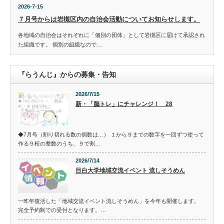
2026-7-15
７月号からは岩槻区内の自治会活動についてお知らせします。
各地域の自治会はそれぞれに「個別の団体」として岩槻区に届けて承認され
た組織です。 個別の組織なので…
『らうんじ』からの募集・告知
2026/7/15
新・「脳トレ」にチャレンジ！ 28
◆7月号（割り切れる数の個数は…） １から９までの数字を一回ずつ使って
作る９桁の整数のうち、９で割…
2026/7/14
目白大学地域交流イベント 流しそうめん
一昨年復活した「地域交流イベント流しそうめん」を今年も開催します。
完全予約制での受付となります。…