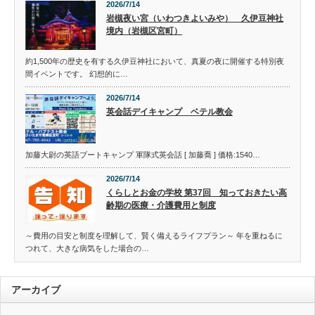
2026/7/14
岩槻夜い宮（いわつきよいみや） 久伊豆神社
境内（岩槻区宮町）
約1,500年の歴史を有する久伊豆神社において、真夏の夜に開催する特別夜
間イベントです。 幻想的に…
2026/7/14
英会話デイキャンプ ベテル教会
加藤大尉の英語ブートキャンプ 軍隊式英会話 [ 加藤喬 ] 価格:1540…
2026/7/14
くらしとお金の学校 第37回 知っておきたい高
齢期の医療・介護費用と制度
～費用の目安と制度を理解して、賢く備えるライフプラン～ 年を重ねるに
つれて、大きな病気をした場合の…
アーカイブ