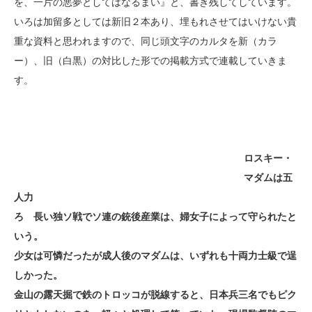
を、一片の悪夢としてはなるまい』と、書き残してしています。
いろは加留多としては新旧２本あり、埋もれさせてはいけない貴
重な資料と思われますので、同じ頭文字のカルタを新（カラ
ー）、旧（白黒）の対比した形での掲載方式で連載していきま
す。
ロスキー・
マダムは五
人力
ろ 長い独ソ戦でソ連の銃後産業は、婦女子によって守られたと
いう。
少女は可憐だったが成人後のマダムは、いずれも
十両力士級で逞
しかった。
金山の露天掘で鉄のトロッコが脱線すると、日本兵三名でもピク