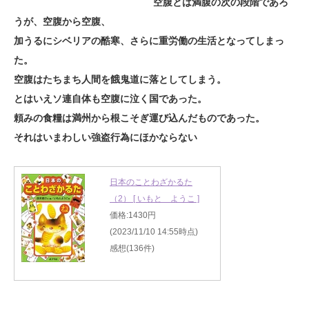
空腹とは満腹の次の段階であろ
うが、空腹から空腹、
加うるにシベリアの酷寒、さらに重労働の生活となってしまっ
た。
空腹はたちまち人間を餓鬼道に落としてしまう。
とはいえソ連自体も空腹に泣く国であった。
頼みの食糧は満州から根こそぎ運び込んだものであった。
それはいまわしい強盗行為にほかならない
日本のことわざかるた
（2） [ いもと ようこ ]
価格:1430円
(2023/11/10 14:55時点)
感想(136件)