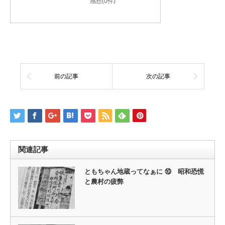
感想(0件)
前の記事
次の記事
関連記事
ともちゃん地蔵ってなぁに ⑩ 昭和恐慌
と農村の疲弊