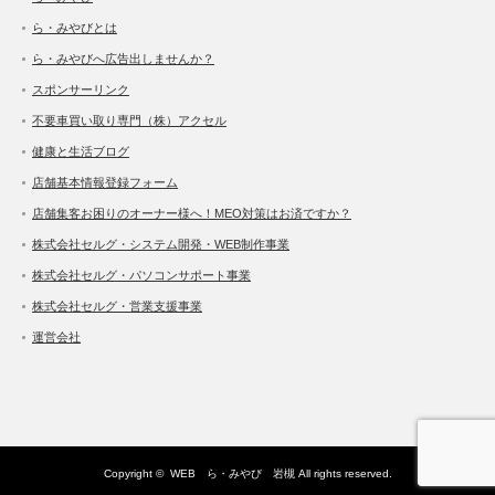
ら・みやびとは
ら・みやびへ広告出しませんか？
スポンサーリンク
不要車買い取り専門（株）アクセル
健康と生活ブログ
店舗基本情報登録フォーム
店舗集客お困りのオーナー様へ！MEO対策はお済ですか？
株式会社セルグ・システム開発・WEB制作事業
株式会社セルグ・パソコンサポート事業
株式会社セルグ・営業支援事業
運営会社
Copyright ©
WEB ら・みやび 岩槻
All rights reserved.