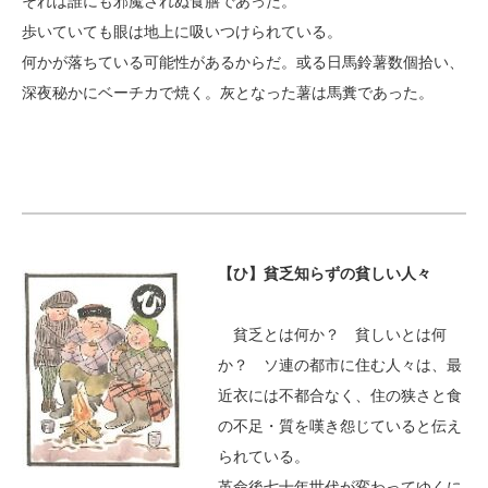
それは誰にも邪魔されぬ食膳であった。
歩いていても眼は地上に吸いつけられている。
何かが落ちている可能性があるからだ。或る日馬鈴薯数個拾い、
深夜秘かにベーチカで焼く。灰となった薯は馬糞であった。
【ひ】貧乏知らずの貧しい人々
貧乏とは何か？ 貧しいとは何
か？ ソ連の都市に住む人々は、最
近衣には不都合なく、住の狭さと食
の不足・質を嘆き怨じていると伝え
られている。
革命後七十年世代が変わってゆくに