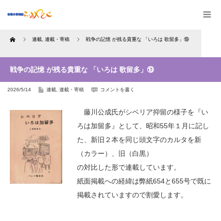
Home
連載
,
連載・寄稿
戦争の記憶 が残る貴重な 「いろは 歌留多」⑲
戦争の記憶 が残る貴重な 「いろは 歌留多」⑲
2026/5/14
連載
,
連載・寄稿
コメントを書く
藤川公成氏がシベリア抑留の様子を『い
ろは加留多』として、昭和55年１月に記し
た、新旧２本を同じ頭文字のカルタを新
（カラー）、旧（白黒）
の対比した形で連載しています。
紙面掲載への経緯は弊紙654と655号で既に
掲載されていますので割愛します。