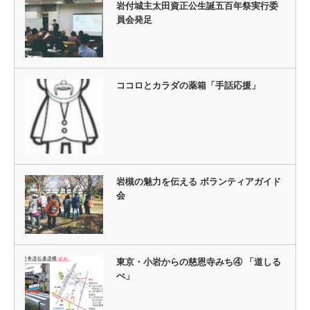
岩付城主太田資正公生誕五百年祭実行委
員会発足
ココロとカラダの薬箱「手話応援」
岩槻の魅力を伝える ボランティアガイド
会
東京・小岩からの慈恩寺みち④ 「道しる
べ」