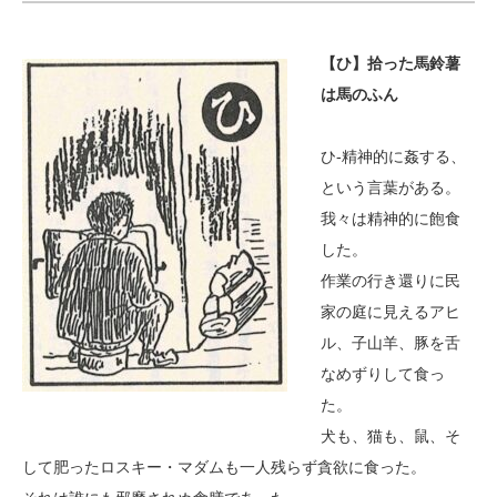
【ひ】拾った馬鈴薯
は馬のふん
ひ-精神的に姦する、
という言葉がある。
我々は精神的に飽食
した。
作業の行き還りに民
家の庭に見えるアヒ
ル、子山羊、豚を舌
なめずりして食っ
た。
犬も、猫も、鼠、そ
して肥ったロスキー・マダムも一人残らず貪欲に食った。