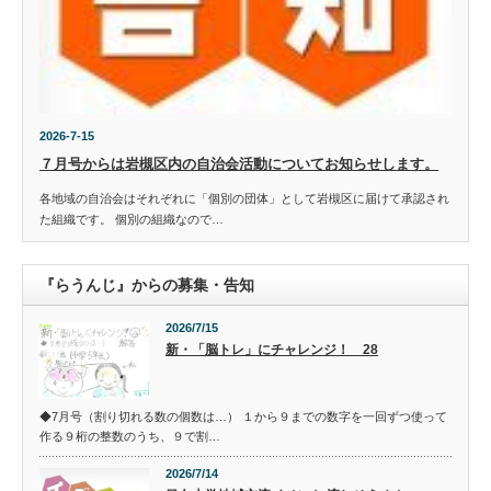
2026-7-15
７月号からは岩槻区内の自治会活動についてお知らせします。
各地域の自治会はそれぞれに「個別の団体」として岩槻区に届けて承認され
た組織です。 個別の組織なので…
『らうんじ』からの募集・告知
2026/7/15
新・「脳トレ」にチャレンジ！ 28
◆7月号（割り切れる数の個数は…） １から９までの数字を一回ずつ使って
作る９桁の整数のうち、９で割…
2026/7/14