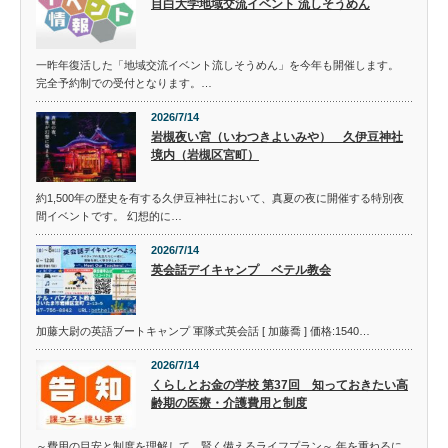
目白大学地域交流イベント 流しそうめん
一昨年復活した「地域交流イベント流しそうめん」を今年も開催します。
完全予約制での受付となります。…
2026/7/14
岩槻夜い宮（いわつきよいみや） 久伊豆神社
境内（岩槻区宮町）
約1,500年の歴史を有する久伊豆神社において、真夏の夜に開催する特別夜
間イベントです。 幻想的に…
2026/7/14
英会話デイキャンプ ベテル教会
加藤大尉の英語ブートキャンプ 軍隊式英会話 [ 加藤喬 ] 価格:1540…
2026/7/14
くらしとお金の学校 第37回 知っておきたい高
齢期の医療・介護費用と制度
～費用の目安と制度を理解して、賢く備えるライフプラン～ 年を重ねるに