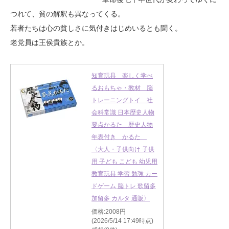
つれて、貧の解釈も異なってくる。
若者たちは心の貧しさに気付きはじめいるとも聞く。
老党員は王侯貴族とか。
知育玩具 楽しく学べ
るおもちゃ・教材 脳
トレーニングトイ 社
会科常識 日本歴史人物
要点かるた 歴史人物
年表付き かるた
〈大人・子供向け 子供
用 子ども こども 幼児用
教育玩具 学習 勉強 カー
ドゲーム 脳トレ 歌留多
加留多 カルタ 通販〉
価格:2008円
(2026/5/14 17:49時点)