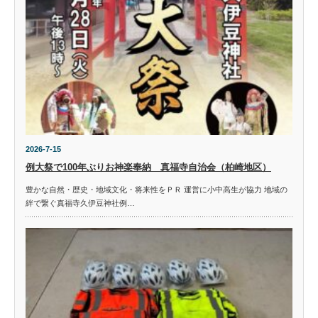
2026-7-15
例大祭で100年ぶりお神楽奉納 真福寺自治会（柏崎地区）
豊かな自然・歴史・地域文化・将来性をＰＲ 運営に小中高生が協力 地域の
絆で繋ぐ真福寺久伊豆神社例…