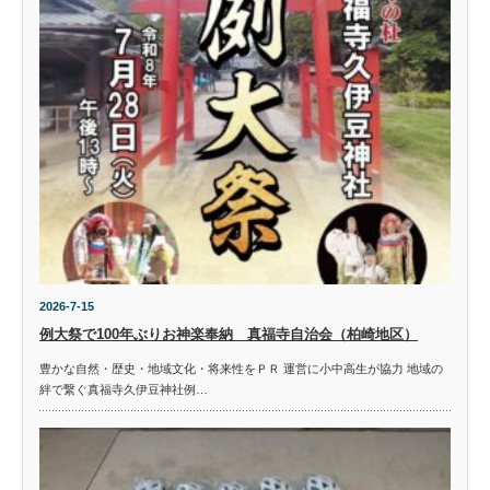
2026-7-15
例大祭で100年ぶりお神楽奉納 真福寺自治会（柏崎地区）
豊かな自然・歴史・地域文化・将来性をＰＲ 運営に小中高生が協力 地域の
絆で繋ぐ真福寺久伊豆神社例…