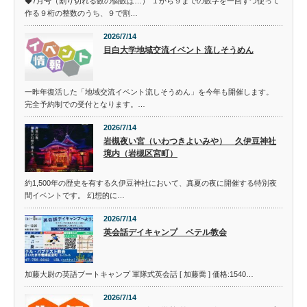
◆7月号（割り切れる数の個数は…） １から９までの数字を一回ずつ使って
作る９桁の整数のうち、９で割…
2026/7/14
目白大学地域交流イベント 流しそうめん
一昨年復活した「地域交流イベント流しそうめん」を今年も開催します。
完全予約制での受付となります。…
2026/7/14
岩槻夜い宮（いわつきよいみや） 久伊豆神社
境内（岩槻区宮町）
約1,500年の歴史を有する久伊豆神社において、真夏の夜に開催する特別夜
間イベントです。 幻想的に…
2026/7/14
英会話デイキャンプ ベテル教会
加藤大尉の英語ブートキャンプ 軍隊式英会話 [ 加藤喬 ] 価格:1540…
2026/7/14