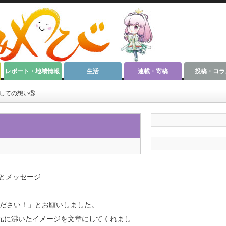
レポート・地域情報
生活
連載・寄稿
投稿・コラ
としての想い⑤
前とメッセージ
ださい！」とお願いしました。
元に沸いたイメージを文章にしてくれまし