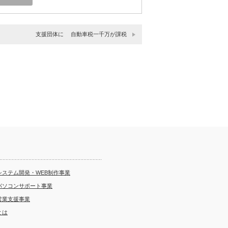
支援団体に 自動車税一千万が課税
システム開発・WEB制作事業
パソコンサポート事業
営業支援事業
とは