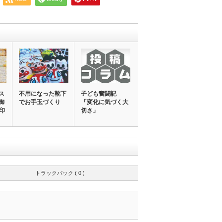
ス
不用になった靴下
子ども奮闘記
御
でお手玉づくり
「変化に気づく大
景印
切さ」
トラックバック ( 0 )