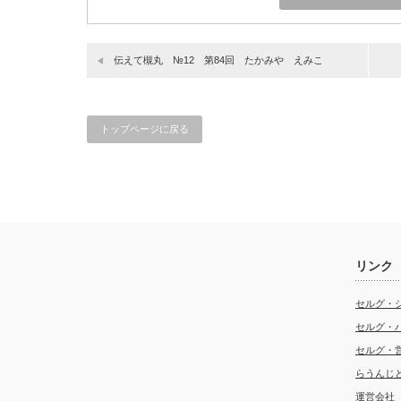
伝えて槻丸 №12 第84回 たかみや えみこ
トップページに戻る
リンク
セルグ・
セルグ・
セルグ・
らうんじ
運営会社