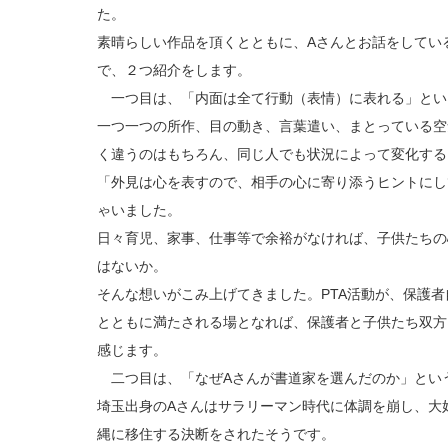
た。
素晴らしい作品を頂くとともに、Aさんとお話をしてい
で、２つ紹介をします。
一つ目は、「内面は全て行動（表情）に表れる」とい
一つ一つの所作、目の動き、言葉遣い、まとっている空
く違うのはもちろん、同じ人でも状況によって変化する
「外見は心を表すので、相手の心に寄り添うヒントにし
ゃいました。
日々育児、家事、仕事等で余裕がなければ、子供たちの
はないか。
そんな想いがこみ上げてきました。PTA活動が、保護
とともに満たされる場となれば、保護者と子供たち双方
感じます。
二つ目は、「なぜAさんが書道家を選んだのか」とい
埼玉出身のAさんはサラリーマン時代に体調を崩し、大
縄に移住する決断をされたそうです。