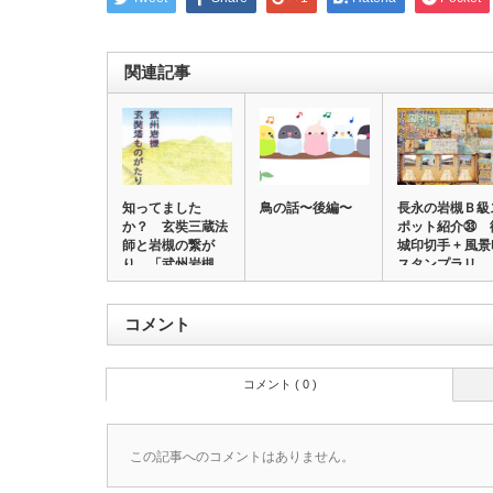
関連記事
知ってました
鳥の話〜後編〜
長永の岩槻Ｂ級
か？ 玄奘三蔵法
ポット紹介㉝ 
師と岩槻の繋が
城印切手 + 風
り 「武州岩槻
スタンプラリ…
玄奘塔…
コメント
コメント ( 0 )
この記事へのコメントはありません。