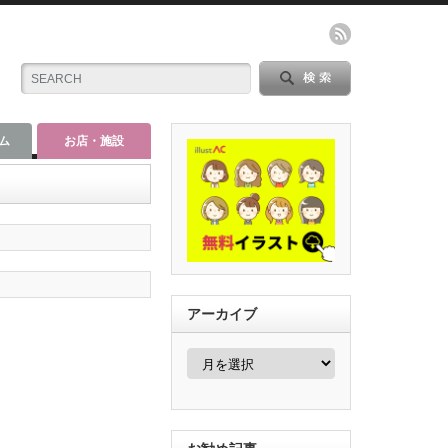
ム
お店・施設
アーカイブ
ア
ー
カ
イ
ブ