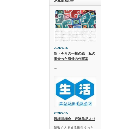
お勧め記事
2026/7/15
新・今月の一枚の絵 私の
出会った海外の作家➄
…
2026/7/15
岩槻川柳会 近詠作品より
緊張で ふるえる挨拶 やっと