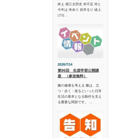
終え 堀江太田史 米不足 何と
今年は 米余り 岩井るり 値上
げせ…
2026/7/14
第96回 生涯学習公開講
座 （参加無料）
膝の健康を考える 膝は、立
つ・歩く・座るといった日常
生活の基本となる動作を支え
る重要な関節です。 …