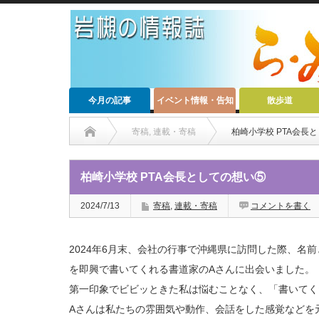
今月の記事
イベント情報・告知
散歩道
寄稿
,
連載・寄稿
柏崎小学校 PTA会長
柏崎小学校 PTA会長としての想い⑤
2024/7/13
寄稿
,
連載・寄稿
コメントを書く
2024年6月末、会社の行事で沖縄県に訪問した際、名
を即興で書いてくれる書道家のAさんに出会いました。
第一印象でビビッときた私は悩むことなく、「書いてく
Aさんは私たちの雰囲気や動作、会話をした感覚などを