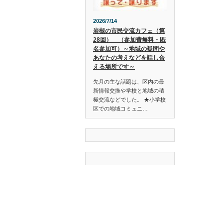
2026/7/14
岩槻の市民交流カフェ（第
28回） （参加費無料・匿
名参加可）～地域の疑問や
あなたの考えなどを話し合
える場所です～
先月の主な話題は、区内の最
新情報交換や学校と地域の積
極交流などでした。 ★小学校
区での地域コミュニ…