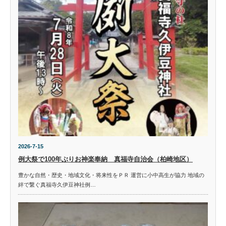
2026-7-15
例大祭で100年ぶりお神楽奉納 真福寺自治会（柏崎地区）
豊かな自然・歴史・地域文化・将来性をＰＲ 運営に小中高生が協力 地域の
絆で繋ぐ真福寺久伊豆神社例…