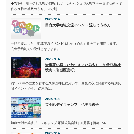
◆7月号（割り切れる数の個数は…） １から９までの数字を一回ずつ使って
作る９桁の整数のうち、９で割…
2026/7/14
目白大学地域交流イベント 流しそうめん
一昨年復活した「地域交流イベント流しそうめん」を今年も開催します。
完全予約制での受付となります。…
2026/7/14
岩槻夜い宮（いわつきよいみや） 久伊豆神社
境内（岩槻区宮町）
約1,500年の歴史を有する久伊豆神社において、真夏の夜に開催する特別夜
間イベントです。 幻想的に…
2026/7/14
英会話デイキャンプ ベテル教会
加藤大尉の英語ブートキャンプ 軍隊式英会話 [ 加藤喬 ] 価格:1540…
2026/7/14