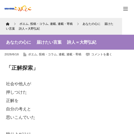
Home
ポエム
,
投稿・コラム
,
連載
,
連載・寄稿
あなたの心に 届けた
い言葉 詩人＝大野弘紀
あなたの心に 届けたい言葉 詩人＝大野弘紀
2026/6/16
ポエム
,
投稿・コラム
,
連載
,
連載・寄稿
コメントを書く
「正解探索」
社会や他人が
押しつけた
正解を
自分の考えと
思いこんでいた