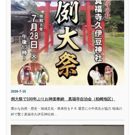
2026-7-15
例大祭で100年ぶりお神楽奉納 真福寺自治会（柏崎地区）
豊かな自然・歴史・地域文化・将来性をＰＲ 運営に小中高生が協力 地域の
絆で繋ぐ真福寺久伊豆神社例…