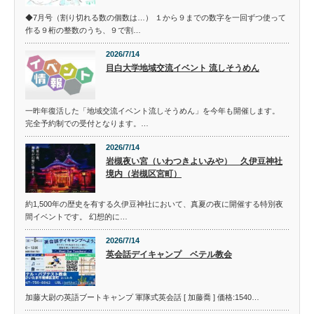
◆7月号（割り切れる数の個数は…） １から９までの数字を一回ずつ使って
作る９桁の整数のうち、９で割…
2026/7/14
目白大学地域交流イベント 流しそうめん
一昨年復活した「地域交流イベント流しそうめん」を今年も開催します。
完全予約制での受付となります。…
2026/7/14
岩槻夜い宮（いわつきよいみや） 久伊豆神社
境内（岩槻区宮町）
約1,500年の歴史を有する久伊豆神社において、真夏の夜に開催する特別夜
間イベントです。 幻想的に…
2026/7/14
英会話デイキャンプ ベテル教会
加藤大尉の英語ブートキャンプ 軍隊式英会話 [ 加藤喬 ] 価格:1540…