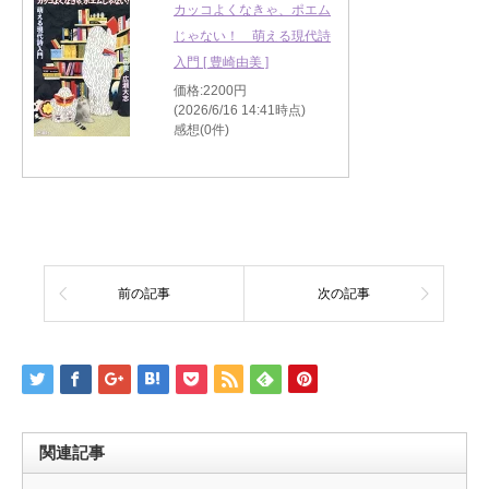
カッコよくなきゃ、ポエム
じゃない！ 萌える現代詩
入門 [ 豊崎由美 ]
価格:2200円
(2026/6/16 14:41時点)
感想(0件)
前の記事
次の記事
関連記事