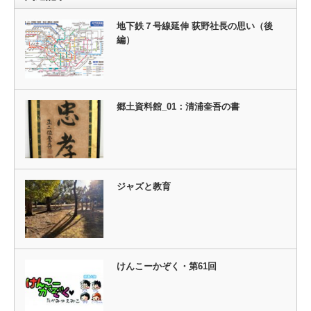
地下鉄７号線延伸 荻野社長の思い（後
編）
郷土資料館_01：清浦奎吾の書
ジャズと教育
けんこーかぞく・第61回