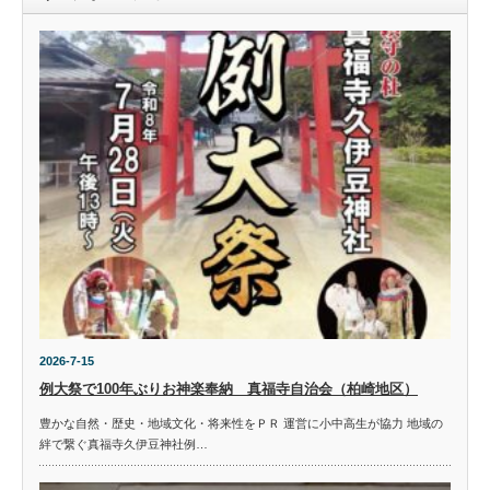
2026-7-15
例大祭で100年ぶりお神楽奉納 真福寺自治会（柏崎地区）
豊かな自然・歴史・地域文化・将来性をＰＲ 運営に小中高生が協力 地域の
絆で繋ぐ真福寺久伊豆神社例…