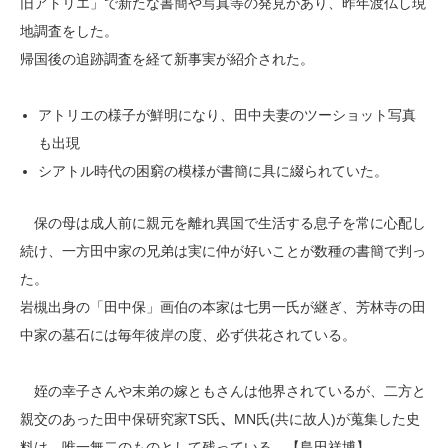
旧アトリエ」で新たな書簡や写真等の発見があり、昨年渡仏し現
地調査をした。
帰国後の追跡調査を経て新事実が紹介された。
アトリエの様子が鮮明になり、田中夫妻のツーショット写真
も出現
シアトル時代の困窮の模様が書簡に具に綴られていた。
保の母は成人前に親元を離れ異国で生活する息子を常に心配し
続け、一方田中家の兄弟は実に仲が好いことが数種の書簡で判っ
た。
岩槻出身の「田中保」画伯の本家は七男一氏が継ぎ、芳林寺の田
中家の墓石には毎年彼岸の度、必ず供花されている。
姪の幸子さんや末弟の嫁ともさんは他界されているが、二方と
親交のあった田中保研究家TS氏
、
MN氏(共に故人)が蒐集した史
料は、唯一無二のものとして残っている。【島田祥博】