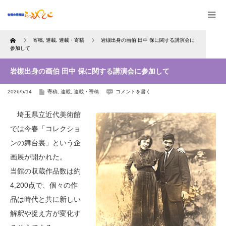
Home
寄稿
,
連載
,
連載・寄稿
岩槻出身の画伯 田中 保に関する講演会に
参加して
岩槻出身の画伯 田中 保に関する講演会に参加して
2026/5/14
寄稿
,
連載
,
連載・寄稿
コメントを書く
埼玉県立近代美術館
では今春「コレクショ
ンの舞台裏」という企
画展が開かれた。
当館の収蔵作品数は約
4,200点で、個々の作
品は時代と共に新しい
解釈や捉え方が変化す