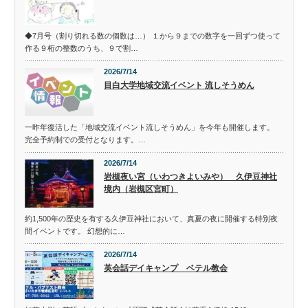
◆7月号（割り切れる数の個数は…） １から９までの数字を一回ずつ使って
作る９桁の整数のうち、９で割…
2026/7/14
目白大学地域交流イベント 流しそうめん
一昨年復活した「地域交流イベント流しそうめん」を今年も開催します。
完全予約制での受付となります。…
2026/7/14
岩槻夜い宮（いわつきよいみや） 久伊豆神社
境内（岩槻区宮町）
約1,500年の歴史を有する久伊豆神社において、真夏の夜に開催する特別夜
間イベントです。 幻想的に…
2026/7/14
英会話デイキャンプ ベテル教会